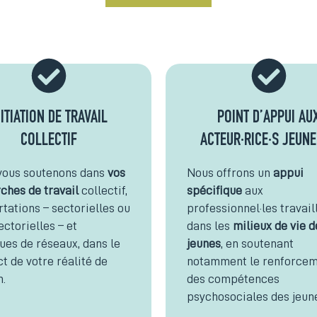
NITIATION DE TRAVAIL
POINT D’APPUI AU
COLLECTIF
ACTEUR·RICE·S JEUN
vous soutenons dans
vos
Nous offrons un
appui
ches de travail
collectif,
spécifique
aux
tations – sectorielles ou
professionnel·les travail
ectorielles – et
dans les
milieux de vie d
ues de réseaux, dans le
jeunes
, en soutenant
t de votre réalité de
notamment le renforce
n.
des compétences
psychosociales des jeun