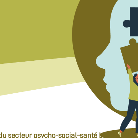
u secteur psycho-social-santé bruxellois gr